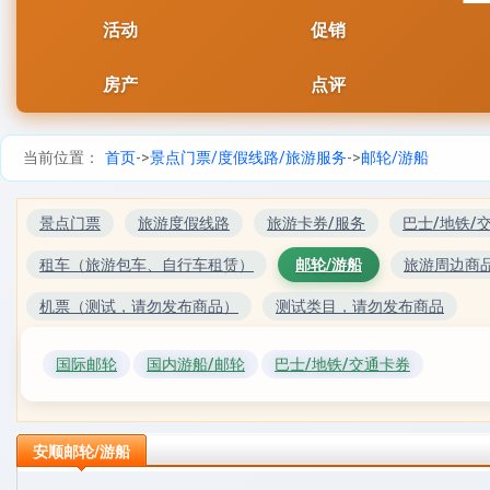
活动
促销
房产
点评
当前位置：
首页
->
景点门票/度假线路/旅游服务
->
邮轮/游船
景点门票
旅游度假线路
旅游卡券/服务
巴士/地铁/
租车（旅游包车、自行车租赁）
邮轮/游船
旅游周边商
机票（测试，请勿发布商品）
测试类目，请勿发布商品
国际邮轮
国内游船/邮轮
巴士/地铁/交通卡券
安顺邮轮/游船