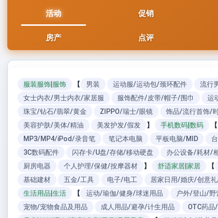
活动
促销
房产
点评
服装服饰|服饰
【
男装
运动服/运动包/颈环配件
流行
女士内衣/男士内衣/家居服
服饰配件/皮带/帽子/围巾
运
珠宝/钻石/翡翠/黄金
ZIPPO/瑞士/眼镜
饰品/流行首饰/
美容护肤/美体/精油
美发护发/假发
】
手机数码|数码
【
MP3/MP4/iPod/录音笔
笔记本电脑
平板电脑/MID
台
3C数码配件
闪存卡/U盘/存储/移动硬盘
办公设备/耗材/
厨房电器
个人护理/保健/按摩器材
】
舒适家居|家居
【
基础建材
五金/工具
电子/电工
居家日用/婚庆/创意
生活用品|生活
【
运动/瑜伽/健身/球迷用品
户外/登山/野
宠物/宠物食品及用品
成人用品/避孕/计生用品
OTC药品