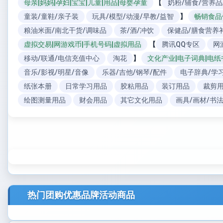
母亲|妈妈|孕妇|宝宝|儿童|用品|母婴孕童
【
奶粉/辅食/营养品
童装/童鞋/亲子装
玩具/模型/动漫/早教/益智
】
畅销食品
粮油米面/南北干货/调味品
茶/酒/冲饮
保健品/膳食营养
虚拟交易|网游戏币|手机号码|虚拟用品
【
腾讯QQ专区
网
移动/联通/电信充值中心
淘花
】
文化产业|电子词典|电纸
音乐/影视/明星/音像
乐器/吉他/钢琴/配件
电子辞典/学
纸张本册
日常学习用品
胶粘用品
装订用品
裁剪
绘图测量用品
财会用品
其它文化用品
画具/画材/书
热门团购优惠品牌活动商品