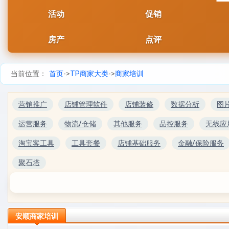
活动
促销
房产
点评
当前位置：
首页
->
TP商家大类
->
商家培训
营销推广
店铺管理软件
店铺装修
数据分析
图
运营服务
物流/仓储
其他服务
品控服务
无线应
淘宝客工具
工具套餐
店铺基础服务
金融/保险服务
聚石塔
安顺商家培训