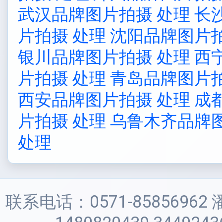
武汉品牌图片拍摄 处理
长
片拍摄 处理
沈阳品牌图片拍
银川品牌图片拍摄 处理
西
片拍摄 处理
青岛品牌图片拍
西安品牌图片拍摄 处理
成
片拍摄 处理
乌鲁木齐品牌图
处理
联系电话：0571-85856962 