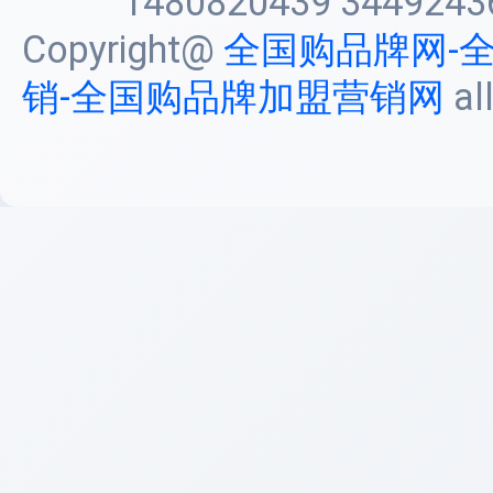
1480820439 3449243
Copyright@
全国购品牌网-
销-全国购品牌加盟营销网
al