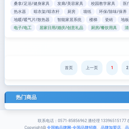
桑拿/足浴/健身家具
发廊/美容家具
校园教学家具
医
热水器
晾衣架/晾衣杆
厨房
墙纸
环保/除味/保养
地暖/暖气片/散热器
智能家居系统
楼梯
瓷砖
地板
电子/电工
居家日用/婚庆/创意礼品
厨房/餐饮用具
清
首页
上一页
1
2
热门商品
联系电话：0571-85856962 潘经理 13396515177 在线
Copyright@
全国购品牌网-全国品牌招商、品牌加盟店、品