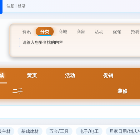
|
注册
登录
资讯
分类
商城
商家
活动
促销
招聘
城
黄页
活动
促销
二手
装修
装主材
基础建材
五金/工具
电子/电工
居家日用/婚庆