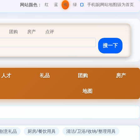
网站颜色：
红
蓝
褐
绿
手机版
|
网站地图
|
设为首页
色
色
色
色
团购
房产
点评
人才
礼品
团购
房产
地图
/创意礼品
厨房/餐饮用具
清洁/卫浴/收纳/整理用具