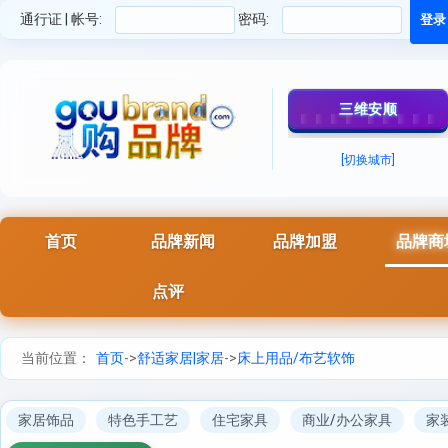
通行证 | 帐号:
密码:
三维安顺
[切换城市]
首页
品牌新闻
品牌加盟
品牌商
点评
当前位置：
首页
->
舒适家居|家居
->
床上用品/布艺软饰
家居饰品
特色手工艺
住宅家具
商业/办公家具
家