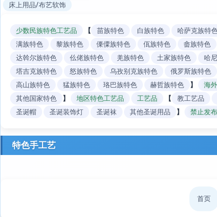
床上用品/布艺软饰
少数民族特色工艺品
【
苗族特色
白族特色
哈萨克族特
满族特色
黎族特色
傈僳族特色
佤族特色
畲族特色
达斡尔族特色
仫佬族特色
羌族特色
土家族特色
哈
塔吉克族特色
怒族特色
乌孜别克族特色
俄罗斯族特色
高山族特色
猛族特色
珞巴族特色
赫哲族特色
】
海
其他国家特色
】
地区特色工艺品
工艺品
【
教工艺品
圣诞帽
圣诞装饰灯
圣诞袜
其他圣诞用品
】
禁止发布
特色手工艺
首页