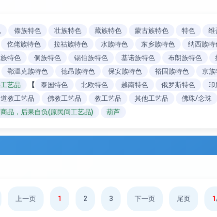
色
傣族特色
壮族特色
藏族特色
蒙古族特色
特色
维
仡佬族特色
拉祜族特色
水族特色
东乡族特色
纳西族特
尼族特色
侗族特色
锡伯族特色
基诺族特色
布朗族特色
鄂温克族特色
德昂族特色
保安族特色
裕固族特色
京族
外工艺品
【
泰国特色
北欧特色
越南特色
俄罗斯特色
印
道教工艺品
佛教工艺品
教工艺品
其他工艺品
佛珠/念珠
商品，后果自负(原民间工艺品)
葫芦
上一页
1
2
3
下一页
尾页
1