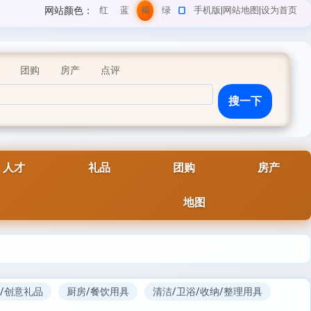
网站颜色：
红
蓝
褐
绿
手机版
|
网站地图
|
设为首页
色
色
色
色
团购
房产
点评
人才
礼品
团购
房产
地图
/创意礼品
厨房/餐饮用具
清洁/卫浴/收纳/整理用具