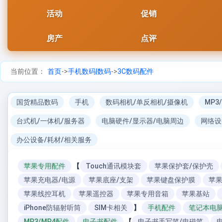
活动
促销
房产
点评
当前位置：
首页
->
手机数码|数码
->
3C数码配件
国货精品数码
手机
数码相机/单反相机/摄像机
MP3
台式机/一体机/服务器
电脑硬件/显示器/电脑周边
网络设
办公设备/耗材/相关服务
苹果专用配件
【
Touch通讯模块套
苹果保护套/保护壳
苹果充电器/电源
苹果底座/支架
苹果键盘保护膜
苹
苹果线控耳机
苹果遥控器
苹果专用音箱
苹果基站
iPhone防辐射听筒
SIM卡相关
】
手机配件
笔记本电
MP3/MP4配件
电子书配件
【
电子书手写笔/电磁笔