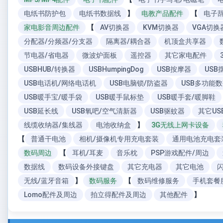
电纸书防护包
电纸书数据线
】
电教产品配件
【
电子
家电影音周边配件
【
AV切换器
KVM切换器
VGA切换
分配器/分频器/分支器
隔离器/耦合器
机顶盒共享器
节电器/省电器
微波炉面板
遥控器
其它家电配件
USBHUB/转换器
USBHumpingDog
USB按摩器
USB
USB电话机/网络电话机
USB电脑锁/防盗器
USB多功能
USB暖手宝/暖手袋
USB暖手鼠标垫
USB暖手套/暖脚鞋
USB延长线
USB氧吧/空气清新器
USB驱蚊器
其它US
线缆收纳器/集线器
电池收纳盒
】
3G无线上网卡设备
【
普通干电池
相机/摄像机专用充电套装
通用电池充电套
数码周边
【
耳机/耳麦
音乐枕
PSP游戏配件/周边
数据线
数码设备外接键盘
其它充电器
其它电池
无线/蓝牙音箱
】
数码服务
【
数码维修服务
手机套餐
Lomo配件及周边
拍立得配件及周边
其他配件
】