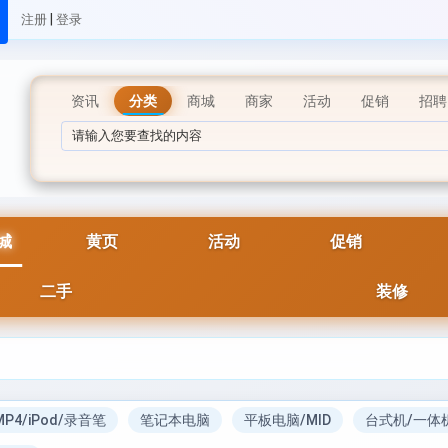
|
注册
登录
资讯
分类
商城
商家
活动
促销
招聘
城
黄页
活动
促销
二手
装修
MP4/iPod/录音笔
笔记本电脑
平板电脑/MID
台式机/一体