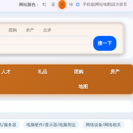
网站颜色：
红
蓝
褐
绿
手机版
|
网站地图
|
设为首页
色
色
色
色
团购
房产
点评
人才
礼品
团购
房产
地图
机/服务器
电脑硬件/显示器/电脑周边
网络设备/网络相关