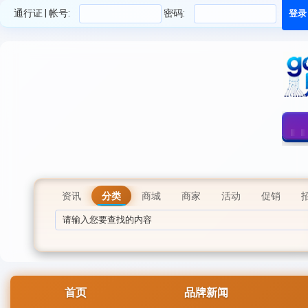
通行证 | 帐号:
密码:
资讯
分类
商城
商家
活动
促销
首页
品牌新闻