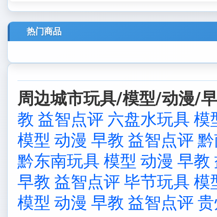
热门商品
周边城市玩具/模型/动漫/早
教 益智点评
六盘水玩具 模
模型 动漫 早教 益智点评
黔
黔东南玩具 模型 动漫 早教
早教 益智点评
毕节玩具 模
模型 动漫 早教 益智点评
贵