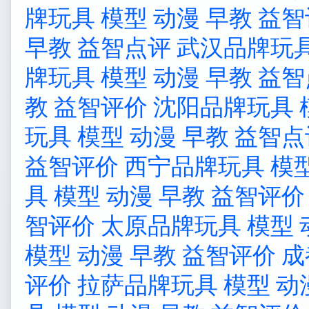
牌玩具 模型 动漫 早教 益
早教 益智点评
武汉品牌玩具
牌玩具 模型 动漫 早教 益
教 益智评价
沈阳品牌玩具 
玩具 模型 动漫 早教 益智
益智评价
西宁品牌玩具 模型
具 模型 动漫 早教 益智评价
智评价
太原品牌玩具 模型 
模型 动漫 早教 益智评价
成
评价
拉萨品牌玩具 模型 动