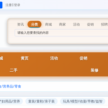
|
注册
登录
资讯
分类
商城
商家
活动
促销
招聘
城
黄页
活动
促销
二手
装修
食/营养品/零食
产妇用品/营养
童装/童鞋/亲子装
玩具/模型/动漫/早教/益智