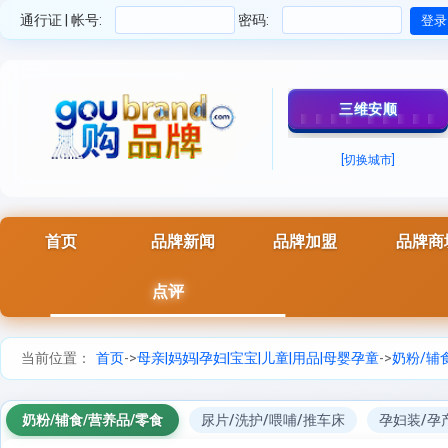
通行证 | 帐号:
密码:
三维安顺
[切换城市]
首页
品牌新闻
品牌加盟
品牌商
点评
当前位置：
首页
->
母亲|妈妈|孕妇|宝宝|儿童|用品|母婴孕童
->
奶粉/辅
奶粉/辅食/营养品/零食
尿片/洗护/喂哺/推车床
孕妇装/孕