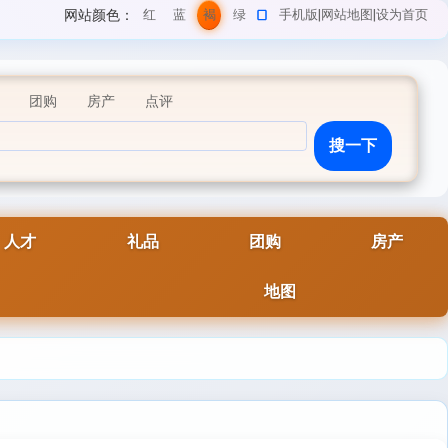
网站颜色：
红
蓝
褐
绿
手机版
|
网站地图
|
设为首页
色
色
色
色
团购
房产
点评
人才
礼品
团购
房产
地图