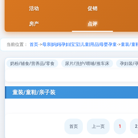
活动
促销
房产
点评
当前位置：
首页
->
母亲|妈妈|孕妇|宝宝|儿童|用品|母婴孕童
->
童装/童
奶粉/辅食/营养品/零食
尿片/洗护/喂哺/推车床
孕妇装/
童装/童鞋/亲子装
首页
上一页
1
2