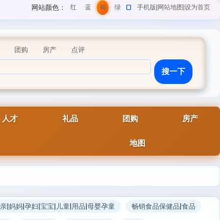
网站颜色：
红
蓝
褐
绿
手机版
|
网站地图
|
设为首页
色
色
色
色
团购
房产
点评
人才
礼品
团购
房产
地图
亲|妈妈|孕妇|宝宝|儿童|用品|母婴孕童
畅销食品保健品|食品