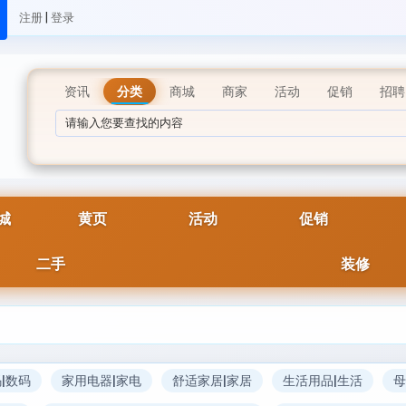
|
注册
登录
资讯
分类
商城
商家
活动
促销
招聘
城
黄页
活动
促销
二手
装修
|数码
家用电器|家电
舒适家居|家居
生活用品|生活
母