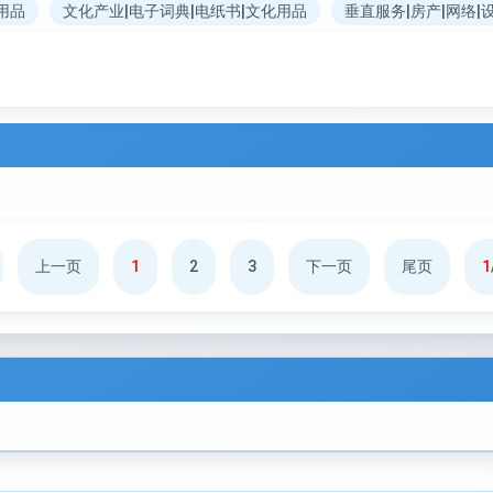
用品
文化产业|电子词典|电纸书|文化用品
垂直服务|房产|网络|
上一页
1
2
3
下一页
尾页
1