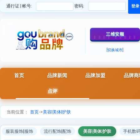
通行证 | 帐号:
密码:
三维安顺
[切换城市]
首页
品牌新闻
品牌加盟
品牌商
点评
当前位置：
首页
->
美容|美体|护肤
服装服饰|服饰
流行配饰|配饰
美容|美体|护肤
手机数码