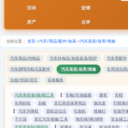
活动
促销
房产
点评
当前位置：
首页
->
汽车/用品/配件/改装
->
汽车美容/保养/维修
汽车用品/内饰品
汽车外饰品/加装装潢/防护
汽车零配件
汽车GPS导航仪及配件
汽车美容/保养/维修
车用清洗用
出租/培训/其它
实体服务
汽车美容漆/膜/蜡工具
【
车釉/车漆镀膜
册笔
车蜡
车用砂纸
刮板
其它美容保养用品
抛光盘
打蜡海
【
汽车升降机
四轮定位仪
扒胎机
维修灯
轮胎平
千斤顶
其它汽车维修/工具
拖车绳/网/绑带
安全锤工
汽车添加剂/养护品
【
玻璃水
防冻液
机油添加剂