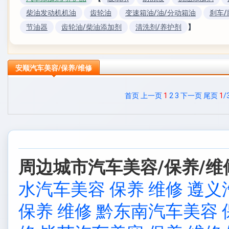
柴油发动机机油
齿轮油
变速箱油/油/分动箱油
刹车/
节油器
齿轮油/柴油添加剂
清洗剂/养护剂
】
安顺汽车美容/保养/维修
首页
上一页
1
2
3
下一页
尾页
1
/
周边城市汽车美容/保养/维
水汽车美容 保养 维修
遵义
保养 维修
黔东南汽车美容 