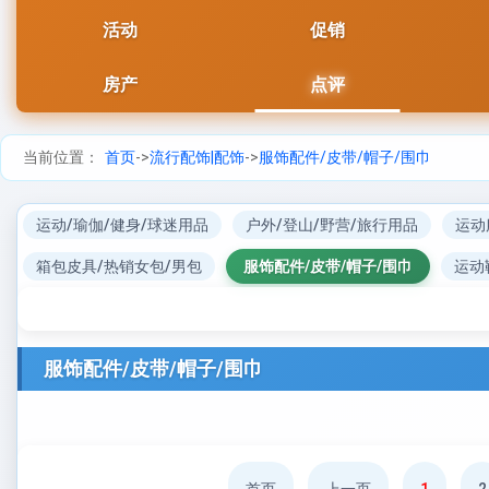
活动
促销
房产
点评
当前位置：
首页
->
流行配饰|配饰
->
服饰配件/皮带/帽子/围巾
运动/瑜伽/健身/球迷用品
户外/登山/野营/旅行用品
运动
箱包皮具/热销女包/男包
服饰配件/皮带/帽子/围巾
运动
服饰配件/皮带/帽子/围巾