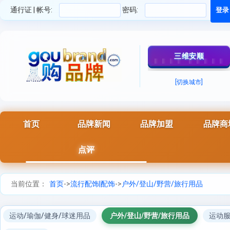
通行证 | 帐号:
密码:
三维安顺
[切换城市]
首页
品牌新闻
品牌加盟
品牌商
点评
当前位置：
首页
->
流行配饰|配饰
->
户外/登山/野营/旅行用品
运动/瑜伽/健身/球迷用品
户外/登山/野营/旅行用品
运动服