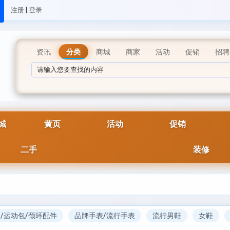
|
注册
登录
资讯
分类
商城
商家
活动
促销
招聘
城
黄页
活动
促销
二手
装修
/运动包/颈环配件
品牌手表/流行手表
流行男鞋
女鞋