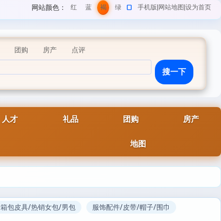
网站颜色：
红
蓝
褐
绿
手机版
|
网站地图
|
设为首页
色
色
色
色
团购
房产
点评
人才
礼品
团购
房产
地图
箱包皮具/热销女包/男包
服饰配件/皮带/帽子/围巾