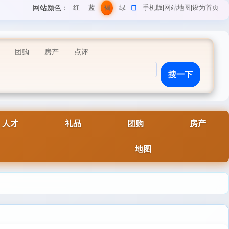
网站颜色：
红
蓝
褐
绿
手机版
|
网站地图
|
设为首页
色
色
色
色
团购
房产
点评
人才
礼品
团购
房产
地图