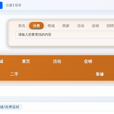
|
注册
登录
资讯
分类
商城
商家
活动
促销
招聘
城
黄页
活动
促销
二手
装修
健/按摩器材