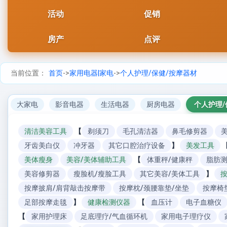
活动
促销
房产
点评
当前位置：
首页
->
家用电器|家电
->
个人护理/保健/按摩器材
大家电
影音电器
生活电器
厨房电器
个人护理/
清洁美容工具
【
剃须刀
毛孔清洁器
鼻毛修剪器
牙齿美白仪
冲牙器
其它口腔治疗设备
】
美发工具
美体瘦身
美容/美体辅助工具
【
体重秤/健康秤
脂肪
美容修剪器
瘦脸机/瘦脸工具
其它美容/美体工具
】
按摩披肩/肩背敲击按摩带
按摩枕/颈腰靠垫/坐垫
按摩椅
足部按摩走毯
】
健康检测仪器
【
血压计
电子血糖仪
【
家用护理床
足底理疗/气血循环机
家用电子理疗仪