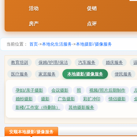
活动
促销
房产
点评
当前位置：
首页
->
本地化生活服务
->
本地摄影/摄像服务
教育培训
保姆/护理/保洁
汽车服务
婚庆服务
医疗服务
家居服务
本地摄影/摄像服务
便民服务
孕妇/亲子摄影
会议摄影
照
视频/照片后期制作
婚纱摄影
摄影
广告摄影
彩扩冲印
情侣摄影
影楼/工作室（待删除）
其他摄影服务
安顺本地摄影/摄像服务