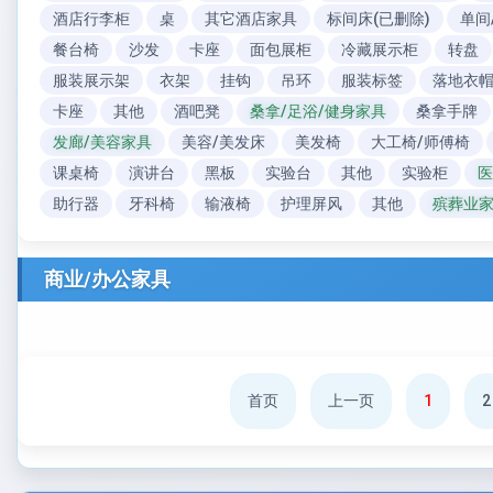
酒店行李柜
桌
其它酒店家具
标间床(已删除)
单间
餐台椅
沙发
卡座
面包展柜
冷藏展示柜
转盘
服装展示架
衣架
挂钩
吊环
服装标签
落地衣
卡座
其他
酒吧凳
桑拿/足浴/健身家具
桑拿手牌
发廊/美容家具
美容/美发床
美发椅
大工椅/师傅椅
课桌椅
演讲台
黑板
实验台
其他
实验柜
医
助行器
牙科椅
输液椅
护理屏风
其他
殡葬业
商业/办公家具
首页
上一页
1
2