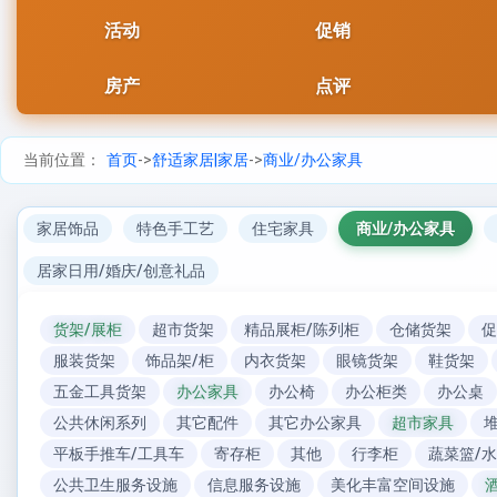
活动
促销
房产
点评
当前位置：
首页
->
舒适家居|家居
->
商业/办公家具
家居饰品
特色手工艺
住宅家具
商业/办公家具
居家日用/婚庆/创意礼品
货架/展柜
超市货架
精品展柜/陈列柜
仓储货架
促
服装货架
饰品架/柜
内衣货架
眼镜货架
鞋货架
五金工具货架
办公家具
办公椅
办公柜类
办公桌
公共休闲系列
其它配件
其它办公家具
超市家具
平板手推车/工具车
寄存柜
其他
行李柜
蔬菜篮/
公共卫生服务设施
信息服务设施
美化丰富空间设施