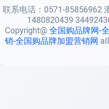
联系电话：0571-85856962 
1480820439 3449243
Copyright@
全国购品牌网-
销-全国购品牌加盟营销网
al