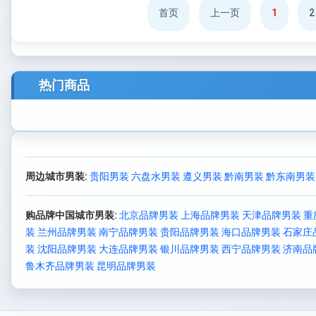
首页
上一页
1
2
热门商品
周边城市男装:
贵阳男装
六盘水男装
遵义男装
黔南男装
黔东南男装
购品牌中国城市男装:
北京品牌男装
上海品牌男装
天津品牌男装
重
装
兰州品牌男装
南宁品牌男装
贵阳品牌男装
海口品牌男装
石家庄
装
沈阳品牌男装
大连品牌男装
银川品牌男装
西宁品牌男装
济南品
鲁木齐品牌男装
昆明品牌男装