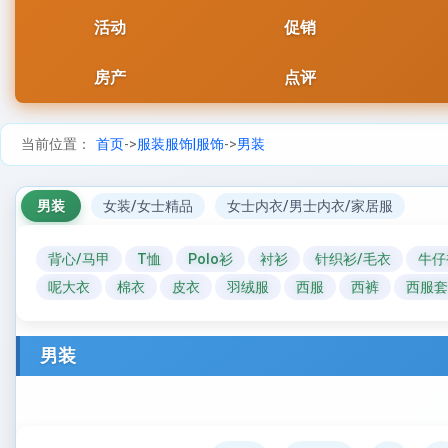
活动
促销
房产
点评
当前位置：
首页
->
服装服饰|服饰
->
男装
男装
女装/女士精品
女士内衣/男士内衣/家居服
背心/马甲
T恤
Polo衫
衬衫
针织衫/毛衣
牛仔
呢大衣
棉衣
皮衣
羽绒服
西服
西裤
西服套
男装