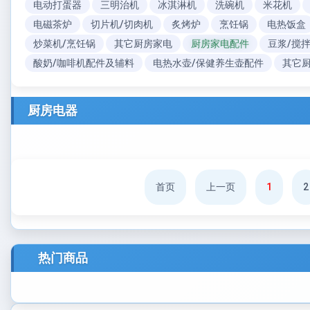
电动打蛋器
三明治机
冰淇淋机
洗碗机
米花机
电磁茶炉
切片机/切肉机
炙烤炉
烹饪锅
电热饭盒
炒菜机/烹饪锅
其它厨房家电
厨房家电配件
豆浆/搅
酸奶/咖啡机配件及辅料
电热水壶/保健养生壶配件
其它
厨房电器
首页
上一页
1
2
热门商品