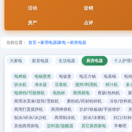
活动
促销
房产
点评
当前位置：
首页
->
家用电器|家电
->
厨房电器
大家电
影音电器
生活电器
厨房电器
个人护理
电烤箱
电锅煲类
电饭煲
电压力锅
电蒸锅
电炖
饮水机
净水器
豆浆机
搅拌/料理机
榨汁机
多
电饼铛/可丽饼机
电热杯
商用厨电
香肠/热狗机
展
商用冰淇淋/甜筒/雪糕机
磨粉机/药材粉碎机
冷饮/饮料机
商用打蛋搅拌机
商用烤饼机
扒炉/铁板烧/手抓饼炉
刨冰/碎冰/冰沙机
商用制冰机
炒冰/冰粥机
封口/封
其他商用厨电
定时器/提醒器
其它厨房家电
早餐吧