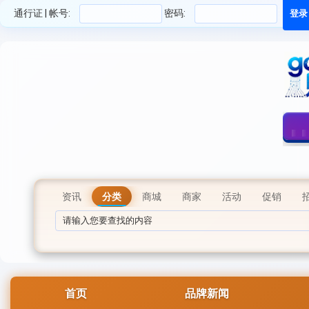
通行证 | 帐号:
密码:
资讯
分类
商城
商家
活动
促销
首页
品牌新闻