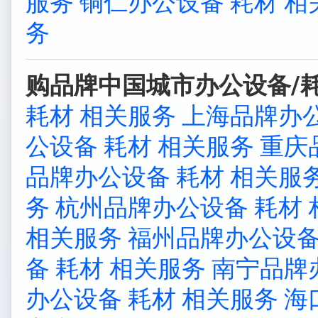
服务
铜仁办公设备 耗材 相
务
购品牌中国城市办公设备/耗
耗材 相关服务
上海品牌办公
公设备 耗材 相关服务
重庆
品牌办公设备 耗材 相关服
务
杭州品牌办公设备 耗材 
相关服务
福州品牌办公设备
备 耗材 相关服务
南宁品牌
办公设备 耗材 相关服务
海