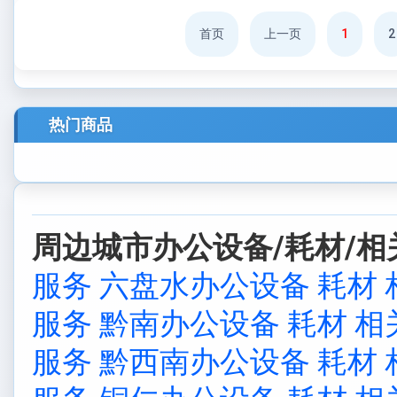
首页
上一页
1
2
热门商品
周边城市办公设备/耗材/相
服务
六盘水办公设备 耗材 
服务
黔南办公设备 耗材 相
服务
黔西南办公设备 耗材 