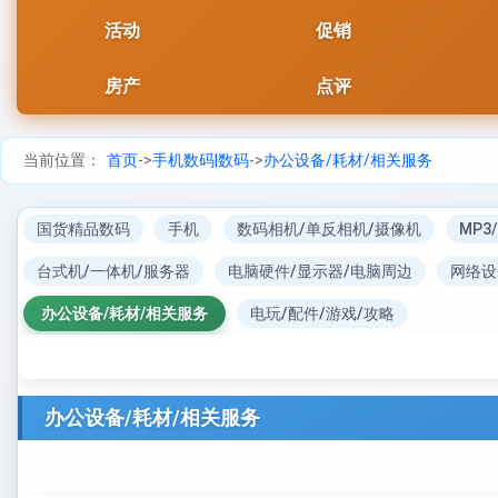
活动
促销
房产
点评
当前位置：
首页
->
手机数码|数码
->
办公设备/耗材/相关服务
国货精品数码
手机
数码相机/单反相机/摄像机
MP3
台式机/一体机/服务器
电脑硬件/显示器/电脑周边
网络设
办公设备/耗材/相关服务
电玩/配件/游戏/攻略
办公设备/耗材/相关服务