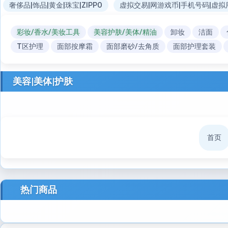
奢侈品|饰品|黄金|珠宝|ZIPPO
虚拟交易|网游戏币|手机号码|虚拟
彩妆/香水/美妆工具
美容护肤/美体/精油
卸妆
洁面
T区护理
面部按摩霜
面部磨砂/去角质
面部护理套装
美容|美体|护肤
首页
热门商品