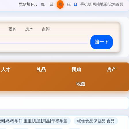
网站颜色：
红
蓝
褐
绿
手机版
|
网站地图
|
设为首页
色
色
色
色
团购
房产
点评
人才
礼品
团购
房产
地图
亲|妈妈|孕妇|宝宝|儿童|用品|母婴孕童
畅销食品保健品|食品