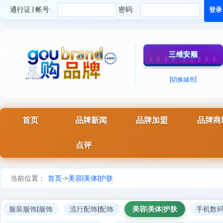
通行证 | 帐号:
密码:
三维安顺
[切换城市]
首页
品牌新闻
品牌加盟
品牌商
点评
当前位置：
首页
->
美容|美体|护肤
服装服饰|服饰
流行配饰|配饰
美容|美体|护肤
手机数码