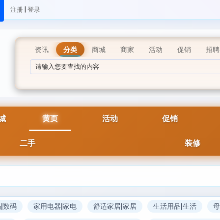
|
注册
登录
资讯
分类
商城
商家
活动
促销
招聘
城
黄页
活动
促销
二手
装修
|数码
家用电器|家电
舒适家居|家居
生活用品|生活
母