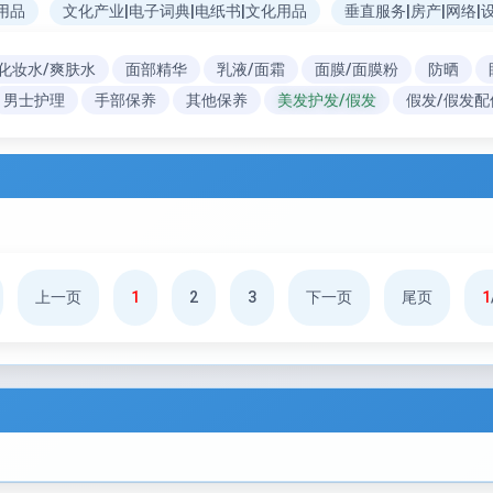
用品
文化产业|电子词典|电纸书|文化用品
垂直服务|房产|网络|
化妆水/爽肤水
面部精华
乳液/面霜
面膜/面膜粉
防晒
男士护理
手部保养
其他保养
美发护发/假发
假发/假发配
上一页
1
2
3
下一页
尾页
1