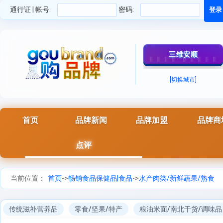
通行证 | 帐号:
密码:
三维安顺
[切换城市]
首页
品牌新闻
品牌加盟
品牌商
点评
当前位置：
首页
->
畅销食品保健品|食品
->
水产肉类/新鲜蔬果/熟食
传统滋补营养品
零食/坚果/特产
粮油米面/南北干货/调味品