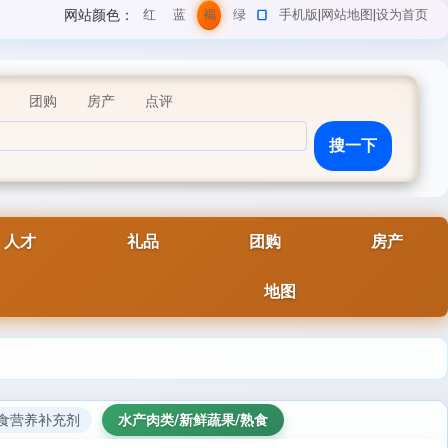
网站颜色：
红
蓝
褐
绿
手机版
|
网站地图
|
设为首页
色
色
色
色
团购
房产
点评
人才
礼品
团购
房产
地图
膳食营养补充剂
水产肉类/新鲜蔬果/熟食