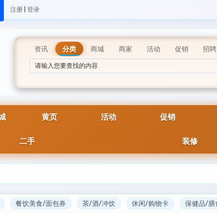
|
注册
登录
资讯
分类
商城
商家
活动
促销
招聘
城
黄页
活动
促销
二手
装修
餐饮美食/面包券
茶/酒/冲饮
休闲/购物卡
保健品/