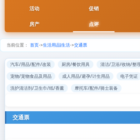
活动
促销
房产
点评
当前位置：
首页
->
生活用品|生活
->
交通票
汽车/用品/配件/改装
厨房/餐饮用具
清洁/卫浴/收纳/整
宠物/宠物食品及用品
成人用品/避孕/计生用品
电子凭证
洗护清洁剂/卫生巾/纸/香薰
摩托车/配件/骑士装备
交通票