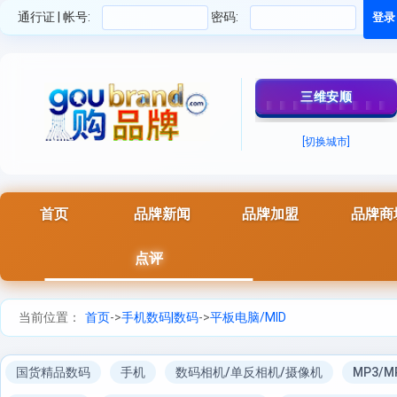
通行证 | 帐号:
密码:
三维安顺
[切换城市]
首页
品牌新闻
品牌加盟
品牌商
点评
当前位置：
首页
->
手机数码|数码
->
平板电脑/MID
国货精品数码
手机
数码相机/单反相机/摄像机
MP3/M