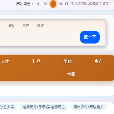
网站颜色：
红
蓝
褐
绿
手机版
|
网站地图
|
设为首页
色
色
色
色
团购
房产
点评
人才
礼品
团购
房产
地图
机/服务器
电脑硬件/显示器/电脑周边
网络设备/网络相关