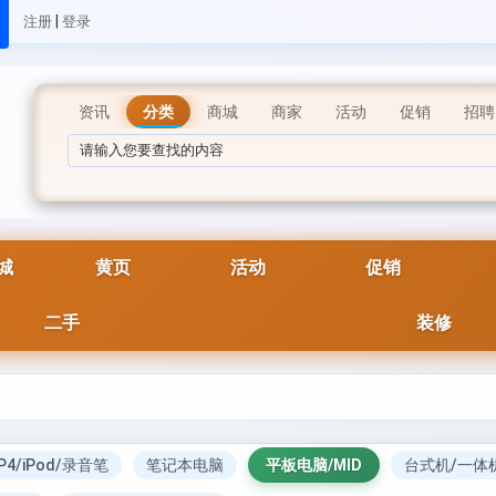
|
注册
登录
资讯
分类
商城
商家
活动
促销
招聘
城
黄页
活动
促销
二手
装修
P4/iPod/录音笔
笔记本电脑
平板电脑/MID
台式机/一体