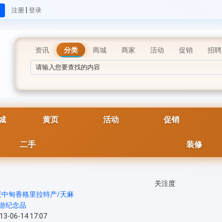
|
注册
登录
资讯
分类
商城
商家
活动
促销
招聘
城
黄页
活动
促销
二手
装修
关注度
庆中甸香格里拉特产/天麻
游纪念品
06-14 17:07