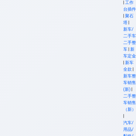
|
工作
台插件
|
聚石
塔
|
新车/
二手车
二手整
车
|
新
车定金
|
新车
全款
|
新车整
车销售
(新)
|
二手整
车销售
（新）
|
汽车/
用品/