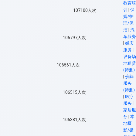
教育培
训
|
保
107100
人次
姆/护
理/保
洁
|
汽
车服务
106797
人次
|
婚庆
服务
|
设备场
地租赁
106561
人次
(待删)
|
殡葬
服务
(待删)
106515
人次
|
医疗
服务
|
家居服
务
|
本
106381
人次
地摄
影/摄