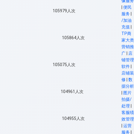
像服务
|
便民
105979
人次
服务
|
/加油
充值
|
TP商
105864
人次
家大类
营销推
广
|
店
铺管理
105075
人次
软件
|
店铺装
修
|
数
据分析
104961
人次
|
图片
拍摄/
处理
|
客服绩
104955
人次
效管理
|
运营
服务
|