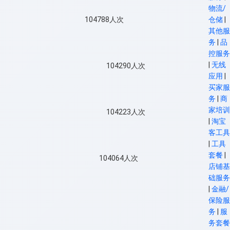
物流/
104788
人次
仓储
|
其他服
务
|
品
控服务
|
无线
104290
人次
应用
|
买家服
务
|
商
家培训
104223
人次
|
淘宝
客工具
|
工具
套餐
|
104064
人次
店铺基
础服务
|
金融/
保险服
务
|
服
务套餐