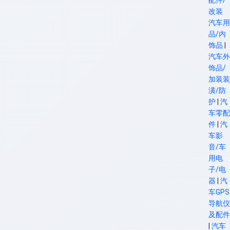
配件/
改装
汽车用
品/内
饰品
|
汽车外
饰品/
加装装
潢/防
护
|
汽
车零配
件
|
汽
车影
音/车
用电
子/电
器
|
汽
车GPS
导航仪
及配件
|
汽车