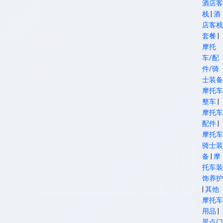
酒店客
栈
|
酒
店客栈
套餐
|
摩托
车/配
件/骑
士装备
摩托车
整车
|
摩托车
配件
|
摩托车
骑士装
备
|
摩
托车装
饰养护
|
其他
摩托车
用品
|
景点门