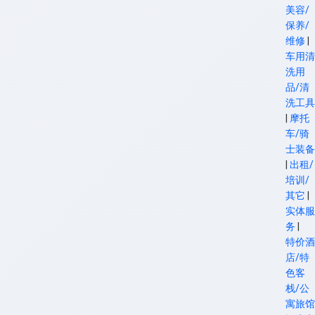
美容/
保养/
维修
|
车用清
洗用
品/清
洗工具
|
摩托
车/骑
士装备
|
出租/
培训/
其它
|
实体服
务
|
特价酒
店/特
色客
栈/公
寓旅馆