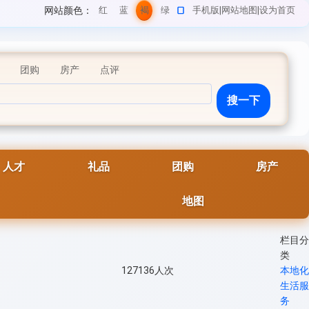
网站颜色：
红
蓝
褐
绿
手机版
|
网站地图
|
设为首页
色
色
色
色
团购
房产
点评
人才
礼品
团购
房产
地图
栏目分
类
127136
人次
本地化
生活服
务